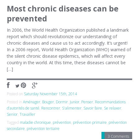
Most chronic diseases can be
prevented
In 2006, the World Health Organization published a landmark
report which should revolutionize our understanding of
chronic diseases and cause us to act accordingly. It’s urgent!
In a 2006 report, World Health Organization (WHO) warned of
the silent chronic disease epidemics, which will affect every
country in the world. At this time, these diseases cannot be
[…]
Posted on
Saturday November 15th, 2014
Posted in
Aménager
,
Bouger
,
Dormir
,
Junior
,
Penser
,
Recommandations
d’autorités de santé
,
Rencontrer
,
S'alimenter
,
Savoir faire
,
Se relaxer
,
Senior
,
Travailler
Tagged
maladie chronique
,
prévention
,
prévention primaire
,
prévention
secondaire
,
prévention tertiaire
3 Comments