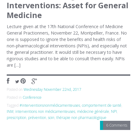
Interventions: Asset for General
Medicine
Lecture given at the 17th National Conference of Medicine
General Practionners, November 22, Montpellier, France. No
one is supposed to ignore the benefits and health risks of
non-pharmacological interventions (NPIs), and especially not
the general practitioner. It would still be necessary to have
rigorous studies and to be able to consult them easily. NPIs
are […]
Posted on
Wednesday November 22nd, 2017
Posted in
Conference
Tagged
#interventionsnonmédicamenteuses
,
comportement de santé
,
INM
,
interventions non médicamenteuses
,
médecine générale
,
NPI
,
prescription
,
prévention
,
soin
,
thérapie non pharmacologique
6 Comments