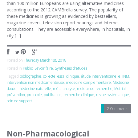
than 100 million Europeans are using alternative medicines
according to the 2012 CAMBrella survey. The popularity of
these medicines is growing as evidenced by bestsellers,
magazine covers, television report hearings and Internet
consultations. They are accessible everywhere, in hospitals, in
city […]
Posted on
Thursday March 1st, 2018
Posted in
Public
,
Savoir faire
,
Synthèses d'études
Tagged
bibliographie
,
collecte
,
essai clinique
,
étude interventionnelle
,
INM
,
intervention non médicamenteuse
,
médecine complémentaire
,
Médecine
douce
,
médecine naturelle
,
méta-analyse
,
moteur de recherche
,
Motrial
,
prévention
,
protocole
,
publication
,
recherche clinique
,
revue systématique
,
soin de support
2 Comments
Non-Pharmacological