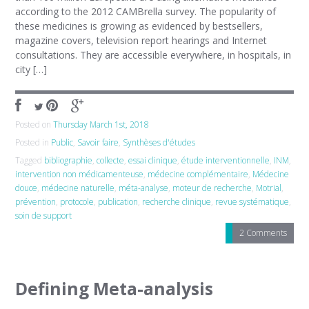
according to the 2012 CAMBrella survey. The popularity of
these medicines is growing as evidenced by bestsellers,
magazine covers, television report hearings and Internet
consultations. They are accessible everywhere, in hospitals, in
city […]
Posted on
Thursday March 1st, 2018
Posted in
Public
,
Savoir faire
,
Synthèses d'études
Tagged
bibliographie
,
collecte
,
essai clinique
,
étude interventionnelle
,
INM
,
intervention non médicamenteuse
,
médecine complémentaire
,
Médecine
douce
,
médecine naturelle
,
méta-analyse
,
moteur de recherche
,
Motrial
,
prévention
,
protocole
,
publication
,
recherche clinique
,
revue systématique
,
soin de support
2 Comments
Defining Meta-analysis