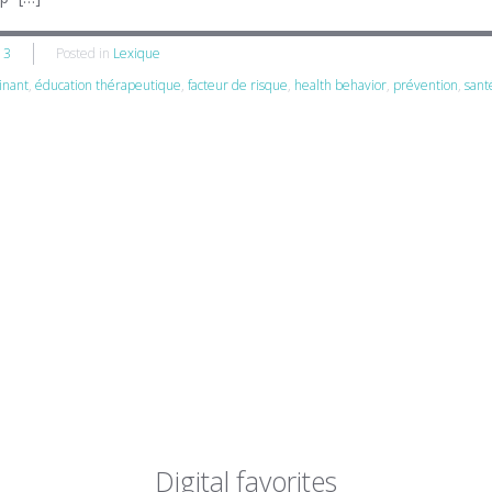
13
Posted in
Lexique
inant
,
éducation thérapeutique
,
facteur de risque
,
health behavior
,
prévention
,
sant
Digital favorites