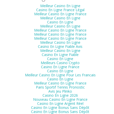
Meilleur Casino En Ligne
Casino En Ligne France Légal
Meilleur Casino En Ligne France
Meilleur Casino En Ligne
Casino En Ligne
Meilleur Casino En Ligne
Meilleur Casino En Ligne France
Meilleur Casino En Ligne France
Meilleur Casino En Ligne France
Meilleur Casino En Ligne
Casino En Ligne Fiable Avis
Meilleur Casino En Ligne
Casino En Ligne Fiable
Casino En Ligne
Meilleurs Casino Crypto
Casino En Ligne France
Casino En Ligne
Meilleur Casino En Ligne Pour Les Francais
Casino En Ligne
Meilleur Casino En Ligne France
Paris Sportif Tennis Pronostic
Avis Jeu Plinko
Casino En Ligne 2026
Nouveau Casino En Ligne France
Casino En Ligne Argent Réel
Casino En Ligne Bonus Sans Dépôt
Casino En Ligne Bonus Sans Dépôt