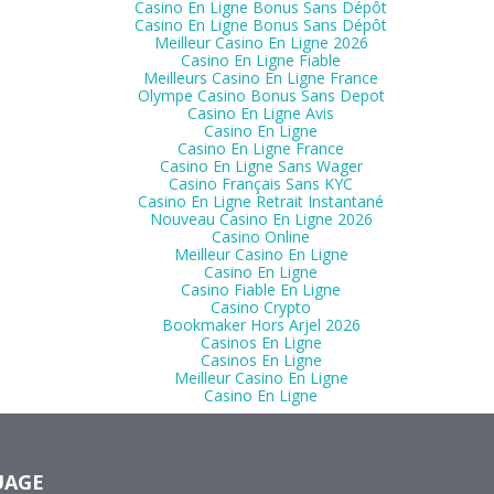
Casino En Ligne Bonus Sans Dépôt
Casino En Ligne Bonus Sans Dépôt
Meilleur Casino En Ligne 2026
Casino En Ligne Fiable
Meilleurs Casino En Ligne France
Olympe Casino Bonus Sans Depot
Casino En Ligne Avis
Casino En Ligne
Casino En Ligne France
Casino En Ligne Sans Wager
Casino Français Sans KYC
Casino En Ligne Retrait Instantané
Nouveau Casino En Ligne 2026
Casino Online
Meilleur Casino En Ligne
Casino En Ligne
Casino Fiable En Ligne
Casino Crypto
Bookmaker Hors Arjel 2026
Casinos En Ligne
Casinos En Ligne
Meilleur Casino En Ligne
Casino En Ligne
UAGE