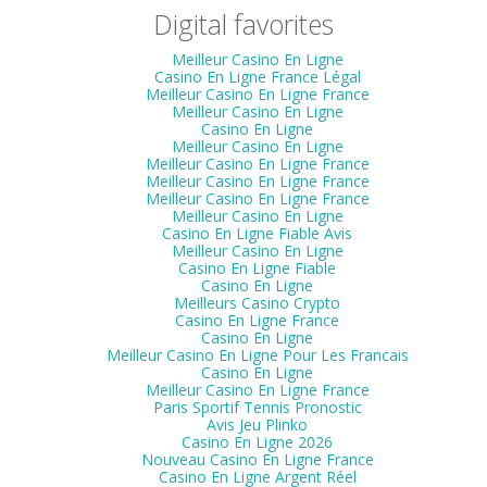
Digital favorites
Meilleur Casino En Ligne
Casino En Ligne France Légal
Meilleur Casino En Ligne France
Meilleur Casino En Ligne
Casino En Ligne
Meilleur Casino En Ligne
Meilleur Casino En Ligne France
Meilleur Casino En Ligne France
Meilleur Casino En Ligne France
Meilleur Casino En Ligne
Casino En Ligne Fiable Avis
Meilleur Casino En Ligne
Casino En Ligne Fiable
Casino En Ligne
Meilleurs Casino Crypto
Casino En Ligne France
Casino En Ligne
Meilleur Casino En Ligne Pour Les Francais
Casino En Ligne
Meilleur Casino En Ligne France
Paris Sportif Tennis Pronostic
Avis Jeu Plinko
Casino En Ligne 2026
Nouveau Casino En Ligne France
Casino En Ligne Argent Réel