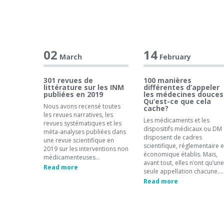
02
14
March
February
301 revues de
100 manières
littérature sur les INM
différentes d’appeler
publiées en 2019
les médecines douces
Qu’est-ce que cela
Nous avons recensé toutes
cache?
les revues narratives, les
Les médicaments et les
revues systématiques et les
dispositifs médicaux ou DM
méta-analyses publiées dans
disposent de cadres
une revue scientifique en
scientifique, réglementaire e
2019 sur les interventions non
économique établis. Mais,
médicamenteuses…
avant tout, elles n’ont qu’une
Read more
seule appellation chacune.…
Read more