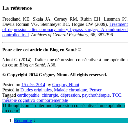
La référence
Freedland KE, Skala JA, Carney RM, Rubin EH, Lustman PJ,
Davila-Roman VG, Steinmeyer BC, Hogue CW (2009).
Treatment
of depression after coronary artery bypass surgery: A randomized
controlled trial
.
Archives of General Psychiatry
, 66, 387-396.
Pour citer cet article du Blog en Santé ©
Ninot G (2014). Traiter une dépression consécutive à une opération
du cœur.
Blog en Santé
, A36.
© Copyright 2014 Grégory Ninot. All rights reserved.
Posted on
15 déc. 2014
by
Gregory Ninot
Posted in
Etudes originales
,
Malade chronique
,
Penser
Tagged
cardiopathie
,
chirurgie
,
dépression
,
psychothérapie
,
TCC
,
thérapie cognitivo-comportementale
11 thoughts on “
Traiter une dépression consécutive à une opération
du coeur
”
Répondre
↓