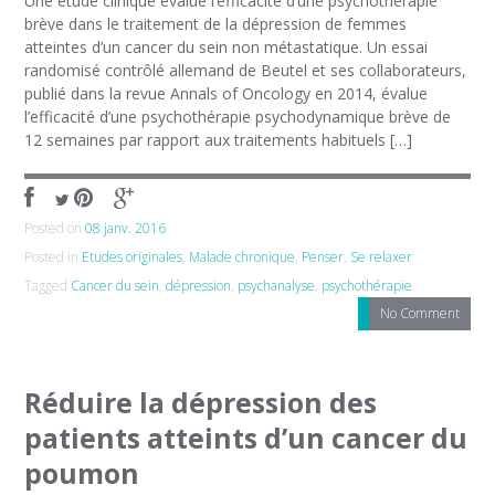
Une étude clinique évalue l’efficacité d’une psychothérapie
brève dans le traitement de la dépression de femmes
atteintes d’un cancer du sein non métastatique. Un essai
randomisé contrôlé allemand de Beutel et ses collaborateurs,
publié dans la revue Annals of Oncology en 2014, évalue
l’efficacité d’une psychothérapie psychodynamique brève de
12 semaines par rapport aux traitements habituels […]
Posted on
08 janv. 2016
Posted in
Etudes originales
,
Malade chronique
,
Penser
,
Se relaxer
Tagged
Cancer du sein
,
dépression
,
psychanalyse
,
psychothérapie
No Comment
Réduire la dépression des
patients atteints d’un cancer du
poumon