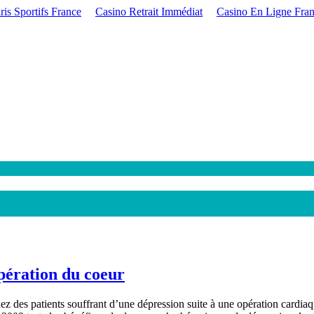
ris Sportifs France
Casino Retrait Immédiat
Casino En Ligne Fra
pération du coeur
hez des patients souffrant d’une dépression suite à une opération cardia