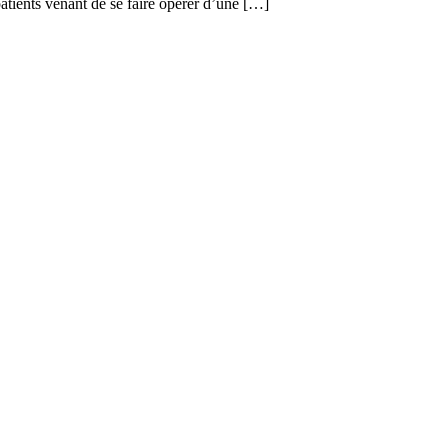
atients venant de se faire opérer d’une […]