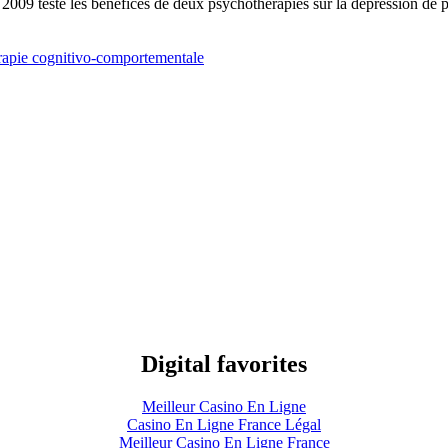
 2009 teste les bénéfices de deux psychothérapies sur la dépression de p
rapie cognitivo-comportementale
Digital favorites
Meilleur Casino En Ligne
Casino En Ligne France Légal
Meilleur Casino En Ligne France