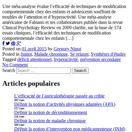
Une méta-analyse évalue l’efficacité de techniques de modification
comportementale chez des enfants et adolescents souffrant de
troubles de l’attention et d’hyperactivité. Une méta-analyse
américaine de Fabiano et ses collaborateurs publiée dans la revue
Clinical Psychology Review en 2009 clarifie, sur la base de 174
essais cliniques, l’efficacité des techniques de modification
comportementale chez les enfants […]
Posted on
01 avril 2015
by
Gregory Ninot
Posted in
Junior
,
Malade chronique
,
Se relaxer
,
Synthèses d'études
Tagged
déficit attentionnel
,
hyperactivité
,
prévention secondaire
No Comment
Search
Articles populaires
L’efficacité de l’auriculothérapie passée au crible
402 vues
Définir la notion d’activités physiques adaptées (APA)
337 vues
Définir la notion de déconditionnement
326 vues
Définir la notion de maladie chronique
309 vues
Définir la notion d’intervention non médicamenteuse (INM)