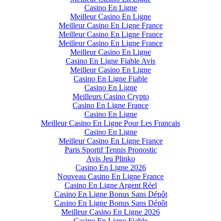
Casino En Ligne
Meilleur Casino En Ligne
Meilleur Casino En Ligne France
Meilleur Casino En Ligne France
Meilleur Casino En Ligne France
Meilleur Casino En Ligne
Casino En Ligne Fiable Avis
Meilleur Casino En Ligne
Casino En Ligne Fiable
Casino En Ligne
Meilleurs Casino Crypto
Casino En Ligne France
Casino En Ligne
Meilleur Casino En Ligne Pour Les Francais
Casino En Ligne
Meilleur Casino En Ligne France
Paris Sportif Tennis Pronostic
Avis Jeu Plinko
Casino En Ligne 2026
Nouveau Casino En Ligne France
Casino En Ligne Argent Réel
Casino En Ligne Bonus Sans Dépôt
Casino En Ligne Bonus Sans Dépôt
Meilleur Casino En Ligne 2026
Casino En Ligne Fiable