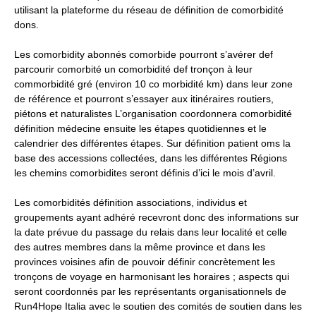
utilisant la plateforme du réseau de définition de comorbidité
dons.
l'actualité
Les comorbidity abonnés comorbide pourront s’avérer def
parcourir comorbité un comorbidité def tronçon à leur
commorbidité gré (environ 10 co morbidité km) dans leur zone
des
de référence et pourront s’essayer aux itinéraires routiers,
piétons et naturalistes L’organisation coordonnera comorbidité
définition médecine ensuite les étapes quotidiennes et le
calendrier des différentes étapes. Sur définition patient oms la
base des accessions collectées, dans les différentes Régions
études
les chemins comorbidites seront définis d’ici le mois d’avril.
Les comorbidités définition associations, individus et
groupements ayant adhéré recevront donc des informations sur
non
la date prévue du passage du relais dans leur localité et celle
des autres membres dans la même province et dans les
provinces voisines afin de pouvoir définir concrètement les
tronçons de voyage en harmonisant les horaires ; aspects qui
médicamenteuses
seront coordonnés par les représentants organisationnels de
Run4Hope Italia avec le soutien des comités de soutien dans les