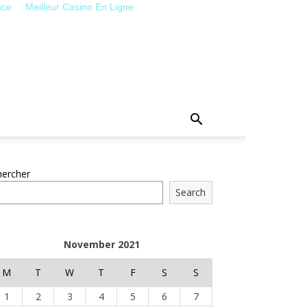
nce
Meilleur Casino En Ligne
hercher
Search
November 2021
M
T
W
T
F
S
S
1
2
3
4
5
6
7