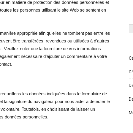
eur en matière de protection des données personnelles et
outes les personnes utilisant le site Web se sentent en
Santé,
anière appropriée afin qu’elles ne tombent pas entre les
vent être transférées, revendues ou utilisées à d’autres
s. Veuillez noter que la fourniture de vos informations
st également nécessaire d’ajouter un commentaire à votre
Ca
ontact.
l'actualité
D
De
recueillons les données indiquées dans le formulaire de
D
et la signature du navigateur pour nous aider à détecter le
des
lontaire. Toutefois, en choisissant de laisser un
Mi
os données personnelles.