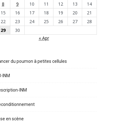
8
9
10
11
12
13
14
15
16
17
18
19
20
21
22
23
24
25
26
27
28
29
30
« Apr
ncer du poumon à petites cellules
3-INM
scription-INM
econditionnement
se en scène