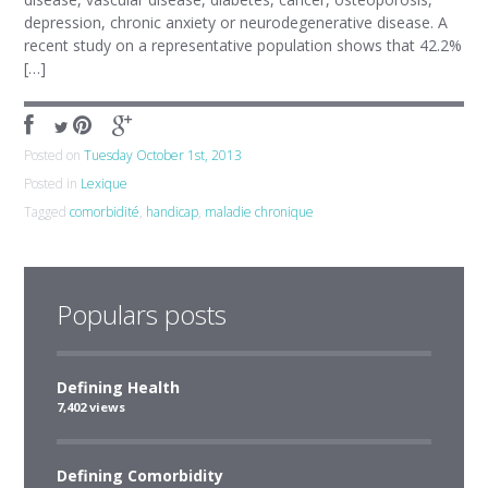
depression, chronic anxiety or neurodegenerative disease. A
recent study on a representative population shows that 42.2%
[…]
Posted on
Tuesday October 1st, 2013
Posted in
Lexique
Tagged
comorbidité
,
handicap
,
maladie chronique
Populars posts
Defining Health
7,402 views
Defining Comorbidity