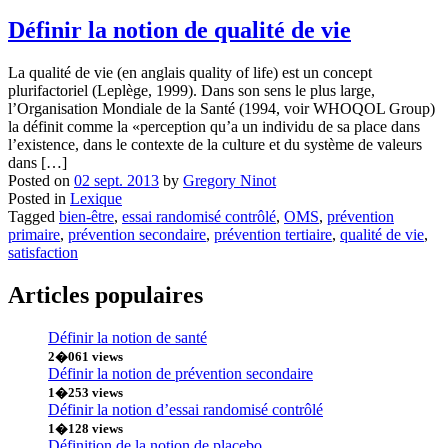
Définir la notion de qualité de vie
La qualité de vie (en anglais quality of life) est un concept
plurifactoriel (Leplège, 1999). Dans son sens le plus large,
l’Organisation Mondiale de la Santé (1994, voir WHOQOL Group)
la définit comme la «perception qu’a un individu de sa place dans
l’existence, dans le contexte de la culture et du système de valeurs
dans […]
Posted on
02 sept. 2013
by
Gregory Ninot
Posted in
Lexique
Tagged
bien-être
,
essai randomisé contrôlé
,
OMS
,
prévention
primaire
,
prévention secondaire
,
prévention tertiaire
,
qualité de vie
,
satisfaction
Articles populaires
Définir la notion de santé
2�061 views
Définir la notion de prévention secondaire
1�253 views
Définir la notion d’essai randomisé contrôlé
1�128 views
Définition de la notion de placebo