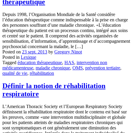
thérapeutique
Depuis 1998, l’Organisation Mondiale de la Santé considère
l’éducation thérapeutique comme indispensable à la prise en charge
des personnes souffrant d’une maladie chronique. «L’éducation
thérapeutique du patient est un processus continu, intégré aux soins
et centré sur le patient. Il comprend des activités organisées de
sensibilisation, d’information, d’apprentissage et d’accompagnement
psychosocial concernant la maladie, le […]
Posted on
23 sept. 2013
by
Gregory Ninot
Posted in
Lexique
Tagged
éducation thérapeutique
,
HAS
,
intervention non
médicamenteuse
,
maladie chronique
,
OMS
,
prévention tertiaire
,
qualité de vie
,
réhabilitation
Définir la notion de réhabilitation
respiratoire
L’American Thoracic Society et l’European Respiratory Society
définissent la réhabilitation respiratoire dont le contenu est basé sur
les preuves, comme «une intervention multidisciplinaire et globale
pour les patients atteints de maladies respiratoires chroniques qui
sont symptomatiques et ont généralement une diminution des