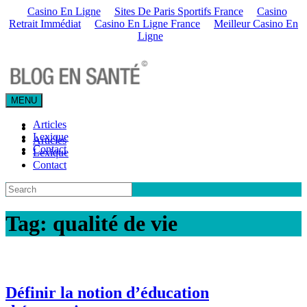
Casino En Ligne
Sites De Paris Sportifs France
Casino
Retrait Immédiat
Casino En Ligne France
Meilleur Casino En
Ligne
MENU
Articles
Lexique
Articles
Contact
Lexique
Contact
Tag:
qualité de vie
Définir la notion d’éducation