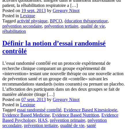
activités quotidiennes. Intégrée dans le traitement individualisé du
patient, la réhabilitation respiratoire a […]
Posted on
19 sept. 2013
by
Gregory Ninot
Posted in
Lexique
Tagged
activité physique
,
BPCO
,
éducation thérapeutique
,
prévention secondaire
,
prévention tertiaire
,
qualité de vie
,
réhabilitation
Définir la notion d’essai randomisé
contrôlé
L’essai randomisé contrôlé est un protocole expérimental de
recherche clinique comparant un groupe expérimental dit
«intervention» testant une nouvelle thérapie ou une nouvelle action
de prévention santé et un groupe dit «contrôle» suivant les
recommandations standards (soins courants) ou prenant un placebo.
L’affectation des participants dans un des deux groupes se fait de
manière aléatoire (tirage […]
Posted on
07 sept. 2013
by
Gregory Ninot
Posted in
Lexique
Tagged
essai randomisé contrôlé
,
Evidence Based Kinesiologie
,
Evidence Based Medicine
,
Evidence Based Nutrition
,
Evidence
Based Psychology
,
HAS
,
prévention primaire
,
prévention
secondaire
,
prévention tertiaire
,
qualité de vie
,
santé