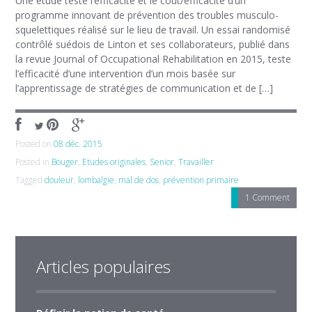
Une étude teste l’efficacité et le coût/efficacité d’un
programme innovant de prévention des troubles musculo-
squelettiques réalisé sur le lieu de travail. Un essai randomisé
contrôlé suédois de Linton et ses collaborateurs, publié dans
la revue Journal of Occupational Rehabilitation en 2015, teste
l’efficacité d’une intervention d’un mois basée sur
l’apprentissage de stratégies de communication et de […]
Posted on
08 déc. 2015
Posted in
Bouger
,
Etudes originales
,
Senior
,
Travailler
Tagged
douleur
,
lombalgie
,
mal de dos
,
prévention primaire
1 Comment
Articles populaires