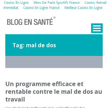
Casino En Ligne
Sites De Paris Sportifs France
Casino Retrait
Immédiat
Casino En Ligne France
Meilleur Casino En Ligne
Tag:
mal de dos
Un programme efficace et
rentable contre le mal de dos au
travail