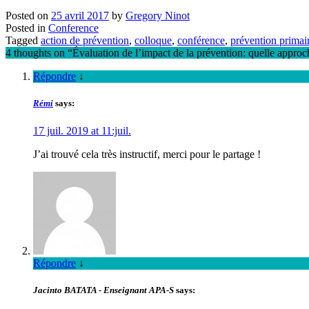
Posted on
25 avril 2017
by
Gregory Ninot
Posted in
Conference
Tagged
action de prévention
,
colloque
,
conférence
,
prévention primai
4 thoughts on “
Évaluation de l’impact de la prévention: quelle approch
Répondre
↓
Rémi
says:
17 juil. 2019 at 11:juil.
J’ai trouvé cela très instructif, merci pour le partage !
Répondre
↓
Jacinto BATATA - Enseignant APA-S
says: