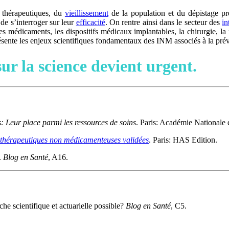
 thérapeutiques, du
vieillissement
de la population et du dépistage pré
 de s’interroger sur leur
efficacité
. On rentre ainsi dans le secteur des
i
s médicaments, les dispositifs médicaux implantables, la chirurgie, la r
sente les enjeux scientifiques fondamentaux des INM associés à la prév
r la science devient urgent.
 Leur place parmi les ressources de soins
. Paris: Académie Nationale
 thérapeutiques non médicamenteuses validées
. Paris: HAS Edition.
.
Blog en Santé
, A16.
he scientifique et actuarielle possible?
Blog en Santé
, C5.