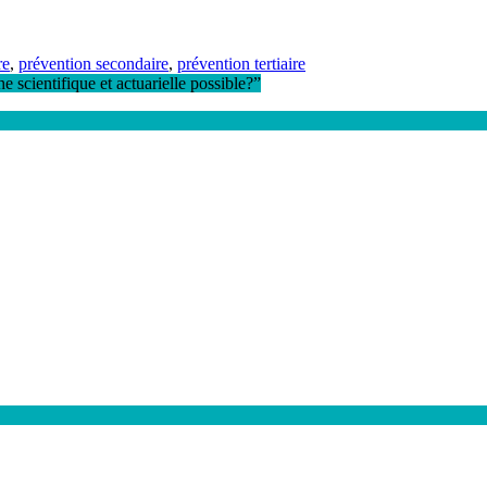
re
,
prévention secondaire
,
prévention tertiaire
e scientifique et actuarielle possible?
”