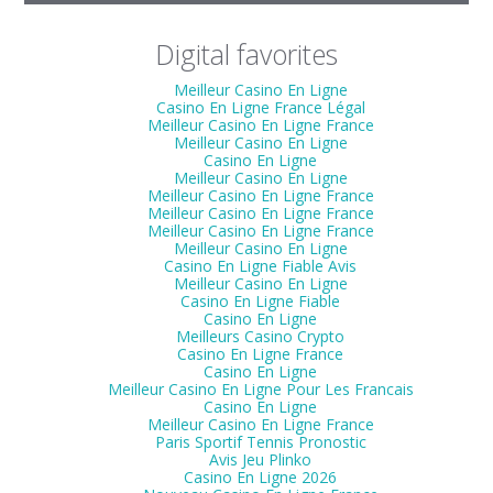
Digital favorites
Meilleur Casino En Ligne
Casino En Ligne France Légal
Meilleur Casino En Ligne France
Meilleur Casino En Ligne
Casino En Ligne
Meilleur Casino En Ligne
Meilleur Casino En Ligne France
Meilleur Casino En Ligne France
Meilleur Casino En Ligne France
Meilleur Casino En Ligne
Casino En Ligne Fiable Avis
Meilleur Casino En Ligne
Casino En Ligne Fiable
Casino En Ligne
Meilleurs Casino Crypto
Casino En Ligne France
Casino En Ligne
Meilleur Casino En Ligne Pour Les Francais
Casino En Ligne
Meilleur Casino En Ligne France
Paris Sportif Tennis Pronostic
Avis Jeu Plinko
Casino En Ligne 2026