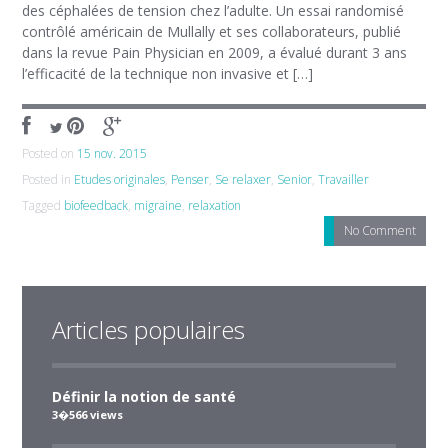
des céphalées de tension chez l’adulte. Un essai randomisé
contrôlé américain de Mullally et ses collaborateurs, publié
dans la revue Pain Physician en 2009, a évalué durant 3 ans
l’efficacité de la technique non invasive et […]
Posted on
15 nov. 2015
Posted in
Etudes originales
,
Penser
,
Se relaxer
,
Senior
,
Travailler
Tagged
biofeedback
,
migraine
,
relaxation
No Comment
Articles populaires
Définir la notion de santé
3�566 views