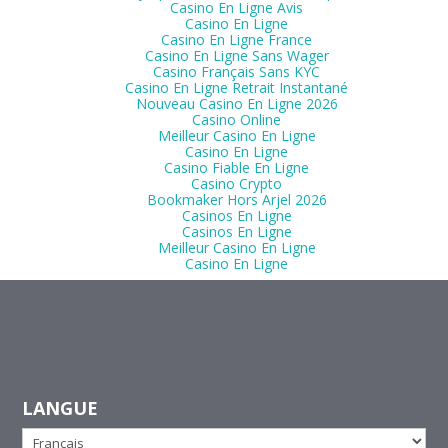
Casino En Ligne Avis
Casino En Ligne
Casino En Ligne France
Casino En Ligne Sans Wager
Casino Français Sans KYC
Casino En Ligne Retrait Instantané
Nouveau Casino En Ligne 2026
Casino Online
Meilleur Casino En Ligne
Casino En Ligne
Casino Fiable En Ligne
Casino Crypto
Bookmaker Hors Arjel 2026
Casinos En Ligne
Casinos En Ligne
Meilleur Casino En Ligne
Casino En Ligne
LANGUE