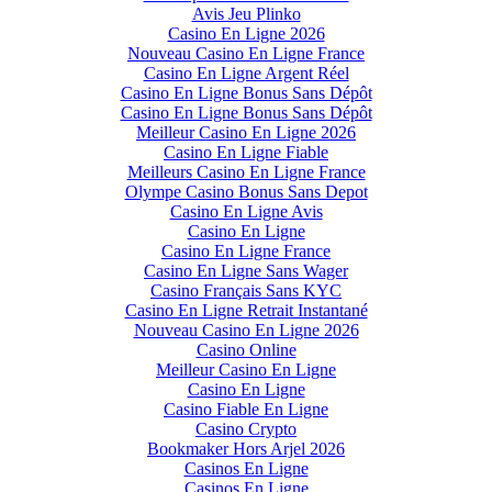
Avis Jeu Plinko
Casino En Ligne 2026
Nouveau Casino En Ligne France
Casino En Ligne Argent Réel
Casino En Ligne Bonus Sans Dépôt
Casino En Ligne Bonus Sans Dépôt
Meilleur Casino En Ligne 2026
Casino En Ligne Fiable
Meilleurs Casino En Ligne France
Olympe Casino Bonus Sans Depot
Casino En Ligne Avis
Casino En Ligne
Casino En Ligne France
Casino En Ligne Sans Wager
Casino Français Sans KYC
Casino En Ligne Retrait Instantané
Nouveau Casino En Ligne 2026
Casino Online
Meilleur Casino En Ligne
Casino En Ligne
Casino Fiable En Ligne
Casino Crypto
Bookmaker Hors Arjel 2026
Casinos En Ligne
Casinos En Ligne