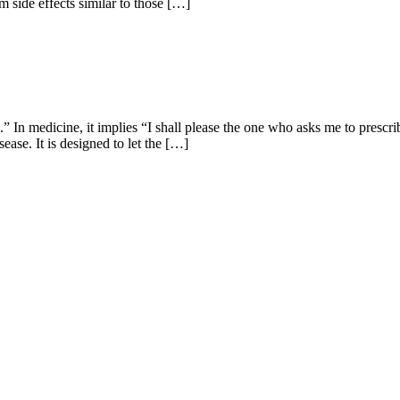
om side effects similar to those […]
 In medicine, it implies “I shall please the one who asks me to prescri
sease. It is designed to let the […]