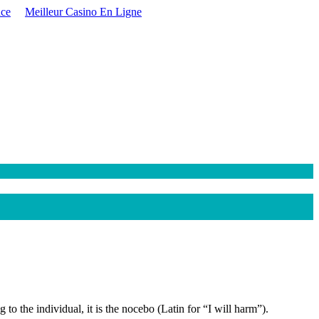
nce
Meilleur Casino En Ligne
to the individual, it is the nocebo (Latin for “I will harm”).