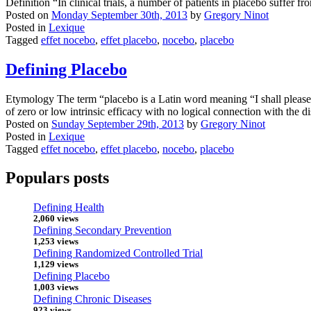
Definition “In clinical trials, a number of patients in placebo suffer fr
Posted on
Monday September 30th, 2013
by
Gregory Ninot
Posted in
Lexique
Tagged
effet nocebo
,
effet placebo
,
nocebo
,
placebo
Defining Placebo
Etymology The term “placebo is a Latin word meaning “I shall please.”
of zero or low intrinsic efficacy with no logical connection with the di
Posted on
Sunday September 29th, 2013
by
Gregory Ninot
Posted in
Lexique
Tagged
effet nocebo
,
effet placebo
,
nocebo
,
placebo
Populars posts
Defining Health
2,060 views
Defining Secondary Prevention
1,253 views
Defining Randomized Controlled Trial
1,129 views
Defining Placebo
1,003 views
Defining Chronic Diseases
923 views