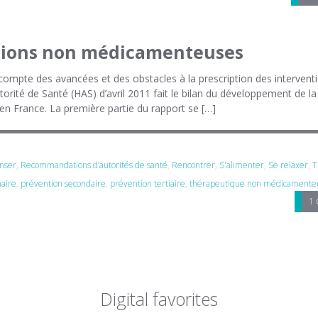
ntions non médicamenteuses
compte des avancées et des obstacles à la prescription des intervent
ité de Santé (HAS) d’avril 2011 fait le bilan du développement de la
n France. La première partie du rapport se […]
nser
,
Recommandations d’autorités de santé
,
Rencontrer
,
S'alimenter
,
Se relaxer
,
T
maire
,
prévention secondaire
,
prévention tertiaire
,
thérapeutique non médicamente
1
Digital favorites