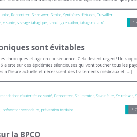
Junior
,
Rencontrer
,
Se relaxer
,
Senior
,
Synthèses d'études
,
Travailler
1
e
,
e-sante
,
sevrage tabagique
,
smoking cessation
,
tabagisme arrêt
oniques sont évitables
 chroniques et agir en conséquence. Cela devient urgent! Un rappo
6 alerte sur des épidémies silencieuses qui vont toucher tous les pays
 à l’heure actuelle et nécessitent des traitements médicaux et […]
andations d’autorités de santé
,
Rencontrer
,
S'alimenter
,
Savoir faire
,
Se relaxer
,
S
3 
e
,
prévention secondaire
,
prévention tertiaire
sur la BPCO