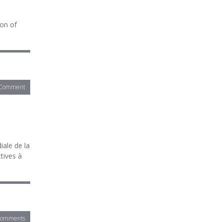
ion of
 Comment
iale de la
tives à
Comments