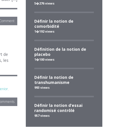
5�276 views
 Comment
Définir la notion de
comorbidité
1�192 views
Définition de la notion de
rt de
placebo
1�100 views
, les
Définir la notion de
transhumanisme
993 views
enior
,
Comments
Définir la notion d’essai
randomisé contrôlé
957 views