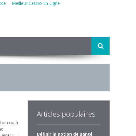
nce
Meilleur Casino En Ligne
Articles populaires
tion ou à
ne
Définir la notion de santé
 aider […]