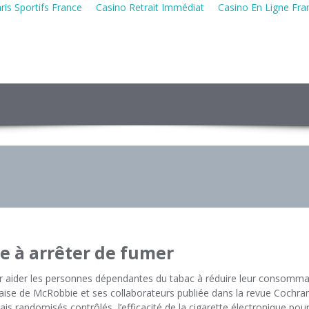
ris Sportifs France
Casino Retrait Immédiat
Casino En Ligne Fra
de à arrêter de fumer
pour aider les personnes dépendantes du tabac à réduire leur consomma
aise de McRobbie et ses collaborateurs publiée dans la revue Cochra
s randomisés contrôlés, l’efficacité de la cigarette électronique pour