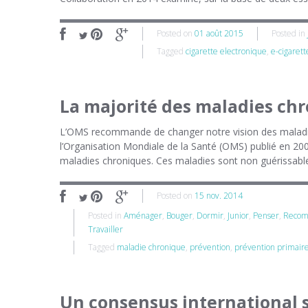
Posted on
01 août 2015
Posted in
Tagged
cigarette electronique
,
e-cigarett
La majorité des maladies chr
L’OMS recommande de changer notre vision des maladies
l’Organisation Mondiale de la Santé (OMS) publié en 200
maladies chroniques. Ces maladies sont non guérissables
Posted on
15 nov. 2014
Posted in
Aménager
,
Bouger
,
Dormir
,
Junior
,
Penser
,
Recomm
Travailler
Tagged
maladie chronique
,
prévention
,
prévention primair
Un consensus international 