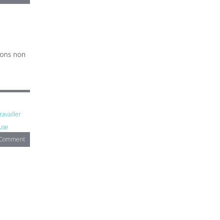
ions non
ravailler
use
 Comment