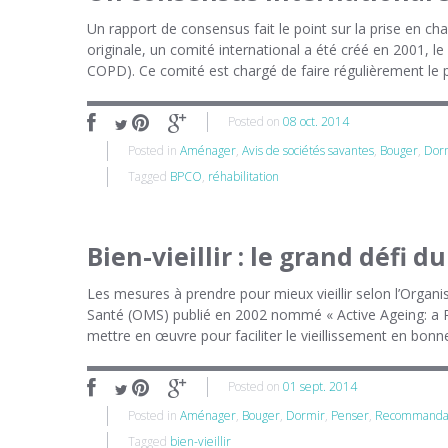
Un rapport de consensus fait le point sur la prise en 
originale, un comité international a été créé en 2001,
COPD). Ce comité est chargé de faire régulièrement le p
Posted on
08 oct. 2014
Posted in
Aménager
,
Avis de sociétés savantes
,
Bouger
,
Dor
Tagged
BPCO
,
réhabilitation
Bien-vieillir : le grand défi 
Les mesures à prendre pour mieux vieillir selon l’Organ
Santé (OMS) publié en 2002 nommé « Active Ageing: a Pol
mettre en œuvre pour faciliter le vieillissement en bonne
Posted on
01 sept. 2014
Posted in
Aménager
,
Bouger
,
Dormir
,
Penser
,
Recommandati
Tagged
bien-vieillir