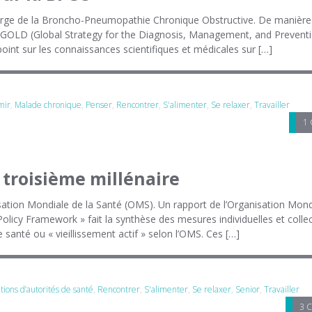
charge de la Broncho-Pneumopathie Chronique Obstructive. De manière
 le GOLD (Global Strategy for the Diagnosis, Management, and Prevent
oint sur les connaissances scientifiques et médicales sur […]
mir
,
Malade chronique
,
Penser
,
Rencontrer
,
S'alimenter
,
Se relaxer
,
Travailler
1
du troisième millénaire
isation Mondiale de la Santé (OMS). Un rapport de l’Organisation Mond
icy Framework » fait la synthèse des mesures individuelles et collec
 santé ou « vieillissement actif » selon l’OMS. Ces […]
ons d’autorités de santé
,
Rencontrer
,
S'alimenter
,
Se relaxer
,
Senior
,
Travailler
3 