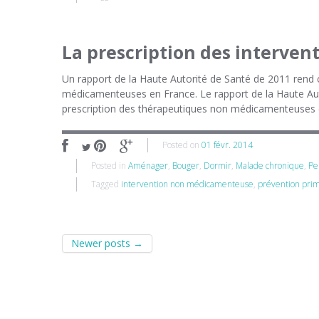
La prescription des interve
Un rapport de la Haute Autorité de Santé de 2011 rend 
médicamenteuses en France. Le rapport de la Haute Autor
prescription des thérapeutiques non médicamenteuses e
Posted on
01 févr. 2014
Posted in
Aménager
,
Bouger
,
Dormir
,
Malade chronique
,
Pe
Tagged
intervention non médicamenteuse
,
prévention pri
Post navigation
Newer posts
→